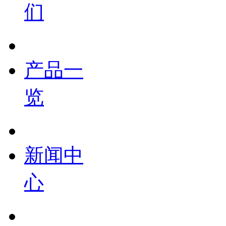
们
产品一
览
新闻中
心