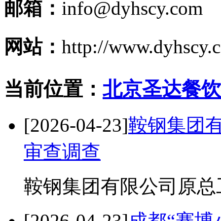
邮箱：
info@dyhscy.com
网站：
http://www.dyhscy.
当前位置：
北京圣达餐饮
[2026-04-23]
鞍钢集团
审查调查
鞍钢集团有限公司原总工
[2026-04-23]
成都“赛博